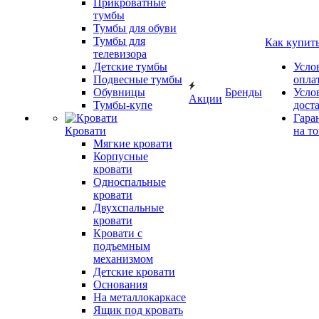
Прикроватные
тумбы
Тумбы для обуви
Тумбы для
Как купит
телевизора
Детские тумбы
Усло
Подвесные тумбы
опла
Обувницы
Бренды
Усло
Акции
Тумбы-купе
дост
Гара
Кровати
на т
Мягкие кровати
Корпусные
кровати
Односпальные
кровати
Двухспальные
кровати
Кровати с
подъемным
механизмом
Детские кровати
Основания
На металлокаркасе
Ящик под кровать