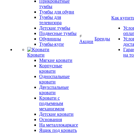
Прикроватные
тумбы
Тумбы для обуви
Тумбы для
Как купит
телевизора
Детские тумбы
Усло
Подвесные тумбы
опла
Обувницы
Бренды
Усло
Акции
Тумбы-купе
дост
Гара
Кровати
на т
Мягкие кровати
Корпусные
кровати
Односпальные
кровати
Двухспальные
кровати
Кровати с
подъемным
механизмом
Детские кровати
Основания
На металлокаркасе
Ящик под кровать